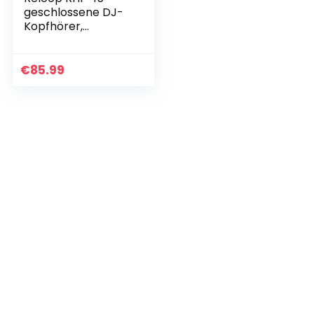
geschlossene DJ-
Kopfhörer,
optimierte
Klangwiedergabe,
drehbare
€
85.99
Ohrmuscheln, alle
Anschlüsse
vergoldet…