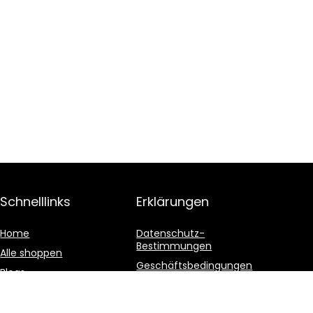
Schnelllinks
Erklärungen
Home
Datenschutz-
Bestimmungen
Alle shoppen
Geschäftsbedingungen
Blogs
Affiliate-Offenlegung
Unsere Webshops
Werben