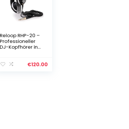
Reloop RHP-20 –
Professioneller
DJ-Kopfhörer in
geschlossener
Dreh- und
Klappbauweise,
€
120.00
Sehr robuste
Bauweise für den
DJ…