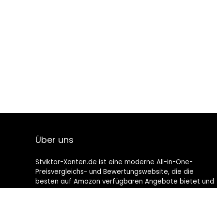
Über uns
Stviktor-Xanten.de ist eine moderne All-in-One-
Preisvergleichs- und Bewertungswebsite, die die
besten auf Amazon verfügbaren Angebote bietet und
Sie durch die neuesten hinzugefügten Blogs auf dem
Laufenden hält. Alle Bilder unterliegen dem
Urheberrecht ihrer jeweiligen Eigentümer. Alle zitierten