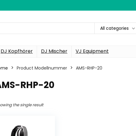
All categories
DJ Kopfhörer
DJ Mischer
VJ Equipment
ome
Product Modellnummer
‎AMS-RHP-20
‎AMS-RHP-20
owing the single result