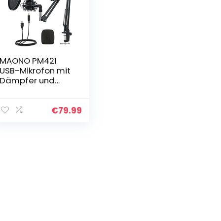
MAONO PM421
USB-Mikrofon mit
Dämpfer und
professionellem
Nieren-
Kondensatormikr
€
79.99
ofon, 192
KHZ/24BIT, mit…