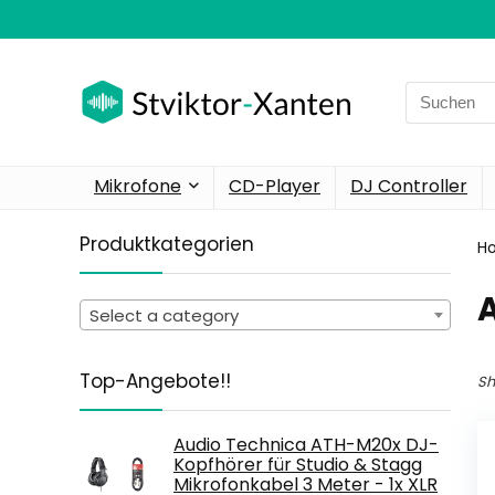
Search
for:
Mikrofone
CD-Player
DJ Controller
Produktkategorien
H
Select a category
Top-Angebote!!
Sh
Audio Technica ATH-M20x DJ-
Kopfhörer für Studio & Stagg
Mikrofonkabel 3 Meter - 1x XLR