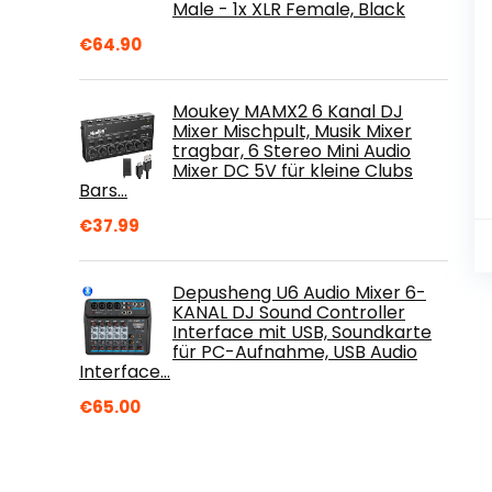
Male - 1x XLR Female, Black
€
64.90
Moukey MAMX2 6 Kanal DJ
Mixer Mischpult, Musik Mixer
tragbar, 6 Stereo Mini Audio
Mixer DC 5V für kleine Clubs
Bars…
€
37.99
Depusheng U6 Audio Mixer 6-
KANAL DJ Sound Controller
Interface mit USB, Soundkarte
für PC-Aufnahme, USB Audio
Interface…
€
65.00