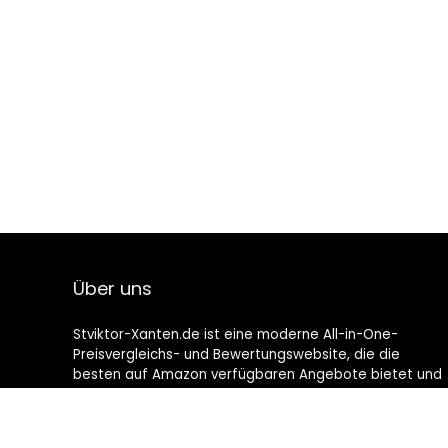
Über uns
Stviktor-Xanten.de ist eine moderne All-in-One-
Preisvergleichs- und Bewertungswebsite, die die
besten auf Amazon verfügbaren Angebote bietet und
Sie durch die neuesten hinzugefügten Blogs auf dem
Laufenden hält. Alle Bilder unterliegen dem
Urheberrecht ihrer jeweiligen Eigentümer. Alle zitierten