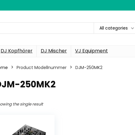
All categories
DJ Kopfhörer
DJ Mischer
VJ Equipment
ome
Product Modellnummer
‎DJM-250MK2
‎DJM-250MK2
owing the single result