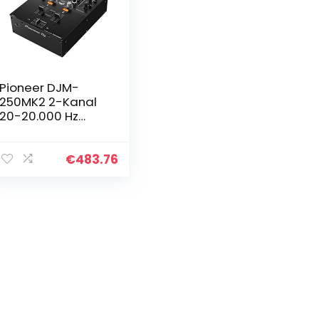
Pioneer DJM-
250MK2 2-Kanal
20-20.000 Hz
Schwarz Audio
Mischpult – Audio
Mixer (2 Kanäle,
€
483.76
48 kHz, 20-20.000
Hz, 94 dB, 0…