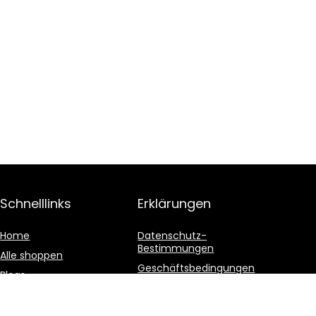
Schnelllinks
Erklärungen
Home
Datenschutz-
Bestimmungen
Alle shoppen
Geschäftsbedingungen
Blogs
Affiliate-Offenlegung
Unsere Webshops
Werben