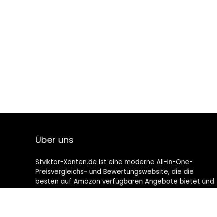
Über uns
Stviktor-Xanten.de ist eine moderne All-in-One-
Preisvergleichs- und Bewertungswebsite, die die
besten auf Amazon verfügbaren Angebote bietet und
Sie durch die neuesten hinzugefügten Blogs auf dem
Laufenden hält. Alle Bilder unterliegen dem
Urheberrecht ihrer jeweiligen Eigentümer. Alle zitierten