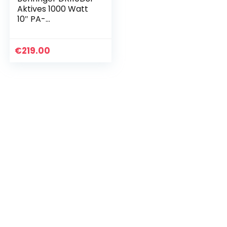
Aktives 1000 Watt
10″ PA-
Lautsprechersyste
m mit DSP und 2-
Kanal-Mixer
€
219.00