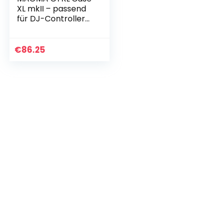
XL mkII – passend
für DJ-Controller
von Numark, Native
Instruments,
Vestax, Akai und
€
86.25
mehr