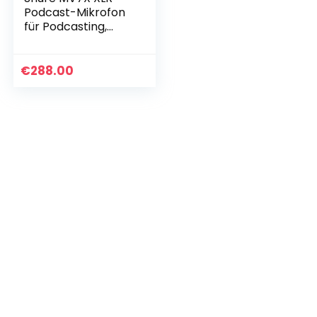
Podcast-Mikrofon
für Podcasting,
Aufnahme, Live-
Streaming,
integrierter
€
288.00
Kopfhörerausgang,
XLR…