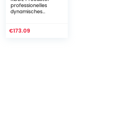
professionelles
dynamisches
Mikrofon mir
Rundfunkqualität
für Podcasting,
€
173.09
Streaming, Spiele
und…