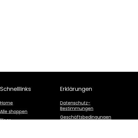
Schnelllinks
Erklärungen
Home
Datenschutz-
Bestimmungen
Alle shoppen
Geschäftsbedingungen
Blogs
Affiliate-Offenlegung
Unsere Webshops
Werben