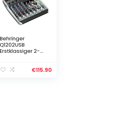
Behringer
Q1202USB
Erstklassiger 2-
Bus-Mixer mit 12
Eingängen,
XENYX-
€
115.90
Mikrofonvorverstä
rkern und -
Kompressoren…