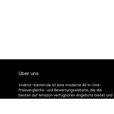
Über uns
Stviktor-Xanten.de ist eine moderne All-in-One-
Preisvergleichs- und Bewertungswebsite, die die
besten auf Amazon verfügbaren Angebote bietet und
Sie durch die neuesten hinzugefügten Blogs auf dem
Laufenden hält. Alle Bilder unterliegen dem
Urheberrecht ihrer jeweiligen Eigentümer. Alle zitierten