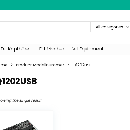
All categories
DJ Kopfhörer
DJ Mischer
VJ Equipment
ome
Product Modellnummer
‎Q1202USB
Q1202USB
owing the single result