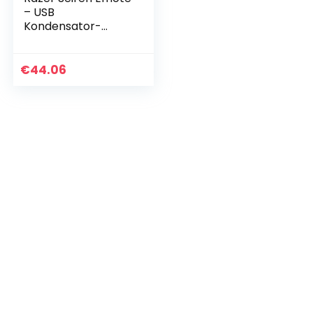
– USB
Kondensator-
Mikrofon für
Streaming mit
Emoticon Display
€
44.06