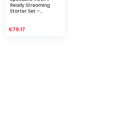
Ready Streaming
Starter Set –
Streamer Set für
Gaming/Computer
/Notebook/Laptop,
€
79.17
Mikrofon,
Mikrofonarm…