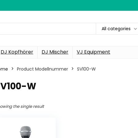
All categories
DJ Kopfhörer
DJ Mischer
VJ Equipment
ome
Product Modellnummer
‎SV100-W
‎SV100-W
owing the single result