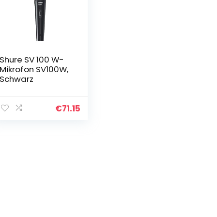
Shure SV 100 W-
Mikrofon SV100W,
Schwarz
€
71.15