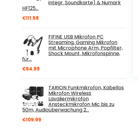
integr. Soundkarte) & Numark
HF125…
€
111.58
FIFINE USB Mikrofon PC
Streaming, Gaming Mikrofon
mit Microphone Arm, Popfilter,
Shock Mount, Mikrofonspinne,
für…
€
54.99
TARION Funkmikrofon, Kabellos
Mikrofon Wireless
Lavaliermikrofon
Ansteckmikrofon Mic bis zu
50m, Audioüberwachung 2…
€
109.99