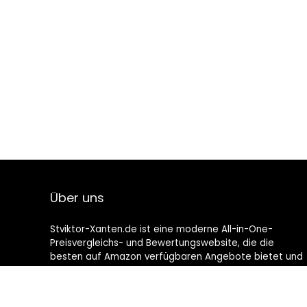
Über uns
Stviktor-Xanten.de ist eine moderne All-in-One-
Preisvergleichs- und Bewertungswebsite, die die
besten auf Amazon verfügbaren Angebote bietet und
Sie durch die neuesten hinzugefügten Blogs auf dem
Laufenden hält. Alle Bilder unterliegen dem
Urheberrecht ihrer jeweiligen Eigentümer. Alle zitierten