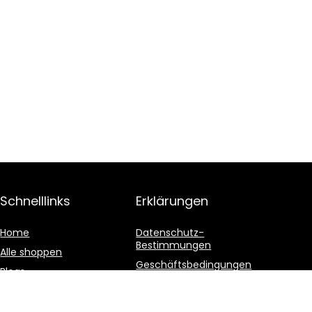
Schnelllinks
Erklärungen
Home
Datenschutz-
Bestimmungen
Alle shoppen
Geschäftsbedingungen
Blogs
Affiliate-Offenlegung
Unsere Webshops
Werben