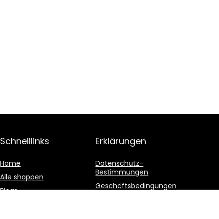
Schnelllinks
Erklärungen
Home
Datenschutz-
Bestimmungen
Alle shoppen
Geschäftsbedingungen
Blogs
Affiliate-Offenlegung
Unsere Webshops
Werben