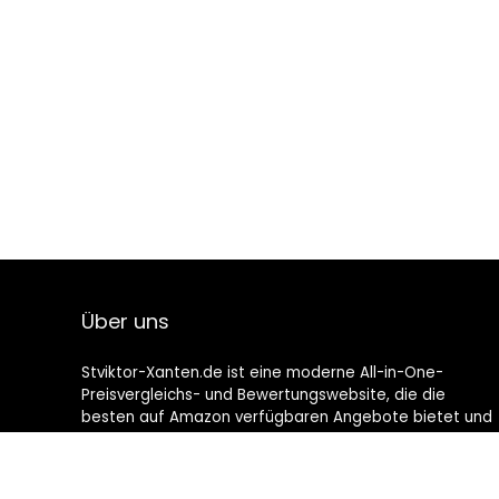
Über uns
Stviktor-Xanten.de ist eine moderne All-in-One-
Preisvergleichs- und Bewertungswebsite, die die
besten auf Amazon verfügbaren Angebote bietet und
Sie durch die neuesten hinzugefügten Blogs auf dem
Laufenden hält. Alle Bilder unterliegen dem
Urheberrecht ihrer jeweiligen Eigentümer. Alle zitierten