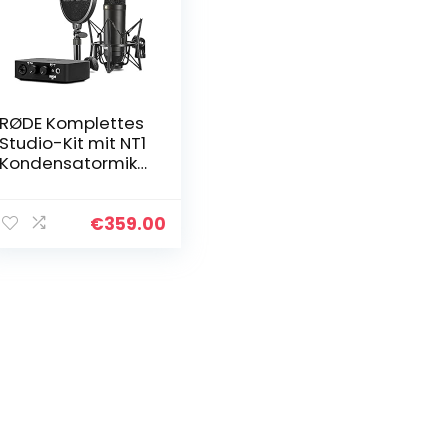
RØDE Komplettes
Studio-Kit mit NT1
Kondensatormikr
ofon und AI-1
Audio-Interface
für
€
359.00
Musikproduktion,
Gesangsaufnah
me…