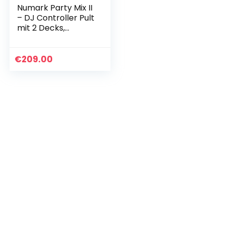
Numark Party Mix II
– DJ Controller Pult
mit 2 Decks,
eingebauten DJ-
Lichtern & DJ-
Mixer & PreSonus
€
209.00
Eris E3.5, 3,5″, 2-
Wege,
Hochauflösend
Multimedia
Studiomonitore
(Paar)