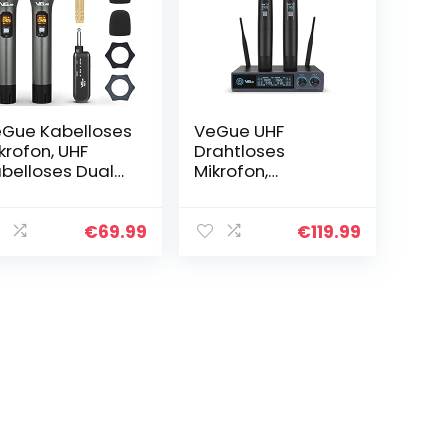
Gue Kabelloses
VeGue UHF
krofon, UHF
Drahtloses
belloses Dual
Mikrofon,
andheld
Professional Dual
ynamisches
Channel
krofon Set mit
Handheld
€
69.99
€
119.99
ederaufladbar
Kabelloses
 Empfänger,
Mettall
r…
Dynamisches
Mikro System, für…