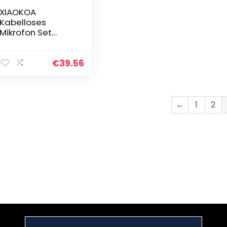
XIAOKOA
Kabelloses
Mikrofon Set
Drahtloses
Mikrofon, Lavalier
Headset
€
39.56
Handheld
Mikrofon für
Computer,
PC,Kamera,
←
1
2
Kann…