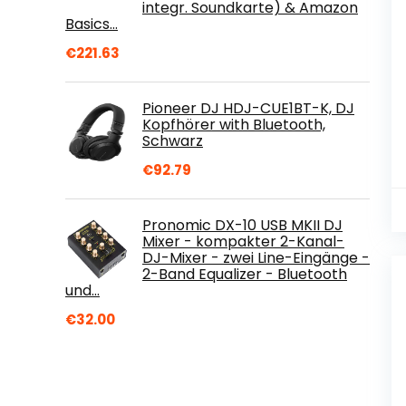
integr. Soundkarte) & Amazon
Basics…
€
221.63
Pioneer DJ HDJ-CUE1BT-K, DJ
Kopfhörer with Bluetooth,
Schwarz
€
92.79
Pronomic DX-10 USB MKII DJ
Mixer - kompakter 2-Kanal-
DJ-Mixer - zwei Line-Eingänge -
2-Band Equalizer - Bluetooth
und…
€
32.00