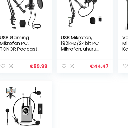
USB Gaming
USB Mikrofon,
Ve
Mikrofon PC,
192kHZ/24bit PC
Mi
TONOR Podcast
Mikrofon, uhuru
Ka
Kondensator
Professionell
H
Microphone Kit
Podcast
D
Nierencharakteris
Mikrofonset
Mi
€
69.99
€
44.47
tik mit Arm
mit Mikrofonstän
Wi
Ständer
der, Shock Mount,
em
Popschutz…
Windschutz,
fü
Popfilter für
Rundfunk,
Aufnahme,
Youtube, Podcast,
Gaming