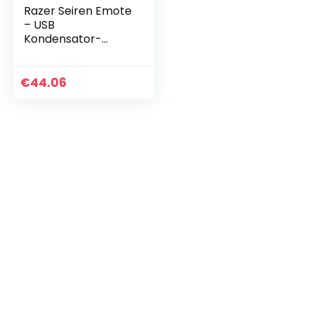
Razer Seiren Emote
– USB
Kondensator-
Mikrofon für
Streaming mit
Emoticon Display
€
44.06