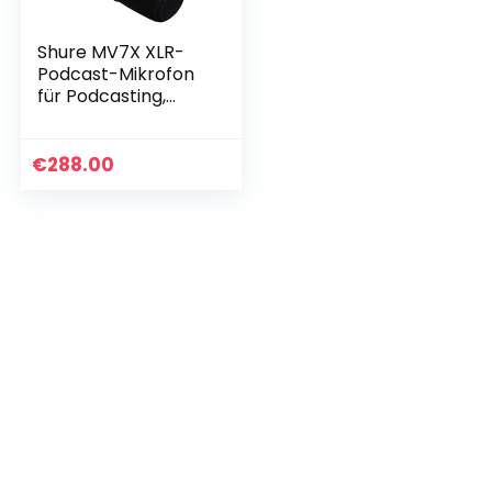
Shure MV7X XLR-
Podcast-Mikrofon
für Podcasting,
Aufnahme, Live-
Streaming,
integrierter
€
288.00
Kopfhörerausgang,
XLR…