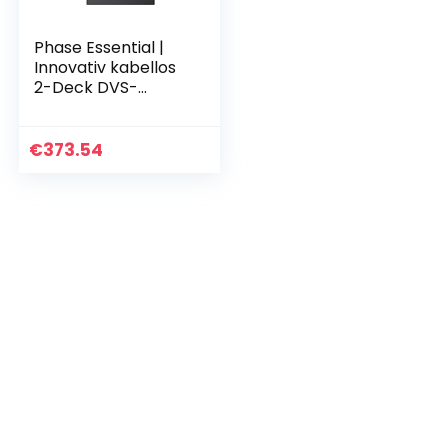
Phase Essential |
Innovativ kabellos
2-Deck DVS-
Controller,
Ultrapräziser
Sensor, Robustes
€
373.54
und hochwertiges…