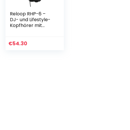
Reloop RHP-6 –
DJ- und Lifestyle-
Kopfhörer mit
abgestimmten
Sound, leichte
Bauweise und
€
54.30
sichere Passform,
für…