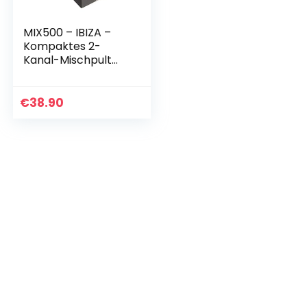
MIX500 – IBIZA –
Kompaktes 2-
Kanal-Mischpult
mit Line und
Mikrofoneingängen
sowie Kopfhörer,
€
38.90
Aufnahme und
Cinch-Ausgang…