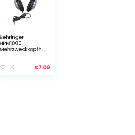
Behringer
HPM1000
Mehrzweckkopfhö
rer
€
7.09