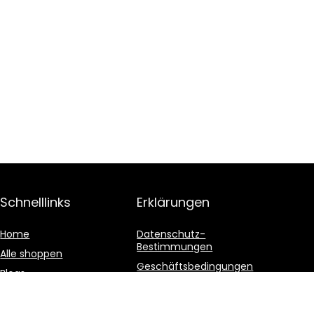
Schnelllinks
Erklärungen
Home
Datenschutz-
Bestimmungen
Alle shoppen
Geschäftsbedingungen
Blogs
Affiliate-Offenlegung
Unsere Webshops
Werben