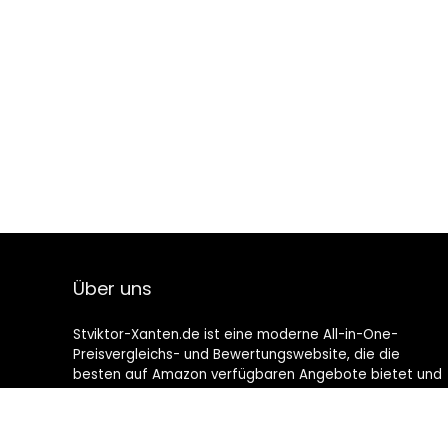
Über uns
Stviktor-Xanten.de ist eine moderne All-in-One-
Preisvergleichs- und Bewertungswebsite, die die
besten auf Amazon verfügbaren Angebote bietet und
Sie durch die neuesten hinzugefügten Blogs auf dem
Laufenden hält. Alle Bilder unterliegen dem
Urheberrecht ihrer jeweiligen Eigentümer. Alle zitierten