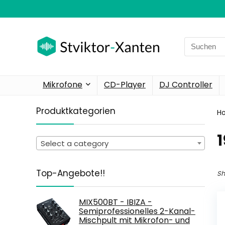
Search
for:
Mikrofone
CD-Player
DJ Controller
Produktkategorien
H
‎
Select a category
Top-Angebote!!
Sh
MIX500BT - IBIZA -
Semiprofessionelles 2-Kanal-
Mischpult mit Mikrofon- und