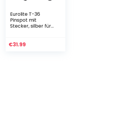
Eurolite T-36
Pinspot mit
Stecker, silber für
PAR-36 6 V/30-W-
Lampe
€
31.99