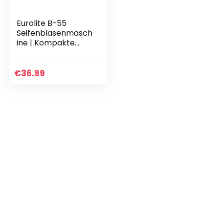
Eurolite B-55
Seifenblasenmasch
ine | Kompakte
Seifenblasenmasch
ine für Batterie-
oder Netzbetrieb |
€
36.99
Betrieb über…