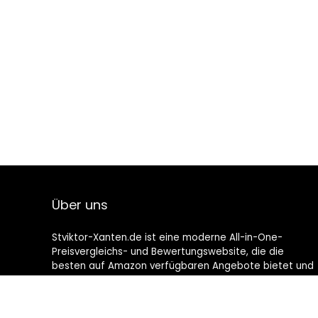
Über uns
Stviktor-Xanten.de ist eine moderne All-in-One-
Preisvergleichs- und Bewertungswebsite, die die
besten auf Amazon verfügbaren Angebote bietet und
Sie durch die neuesten hinzugefügten Blogs auf dem
Laufenden hält. Alle Bilder unterliegen dem
Urheberrecht ihrer jeweiligen Eigentümer. Alle zitierten