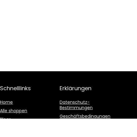
Schnelllinks
Erklärungen
Home
Datenschutz-
Bestimmungen
Alle shoppen
Geschäftsbedingungen
Blogs
Affiliate-Offenlegung
Unsere Webshops
Werben