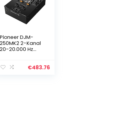
Pioneer DJM-
250MK2 2-Kanal
20-20.000 Hz
Schwarz Audio
Mischpult – Audio
Mixer (2 Kanäle,
€
483.76
48 kHz, 20-20.000
Hz, 94 dB, 0…