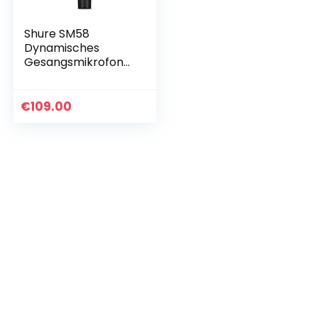
Shure SM58
Dynamisches
Gesangsmikrofon
mit
Nierencharakteristi
k, pneumatischer
€
109.00
Stoßdämpfer,
integriertem
Poppfilter…