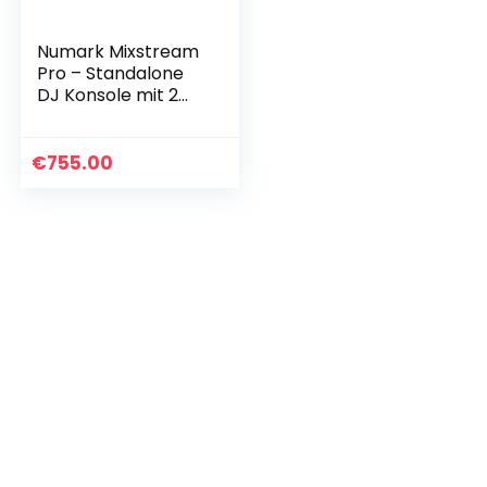
Numark Mixstream
Pro – Standalone
DJ Konsole mit 2
Kanälen Engine OS,
WIFI-Streaming, 7-
Zoll-Touchscreen,
€
755.00
integrierten…