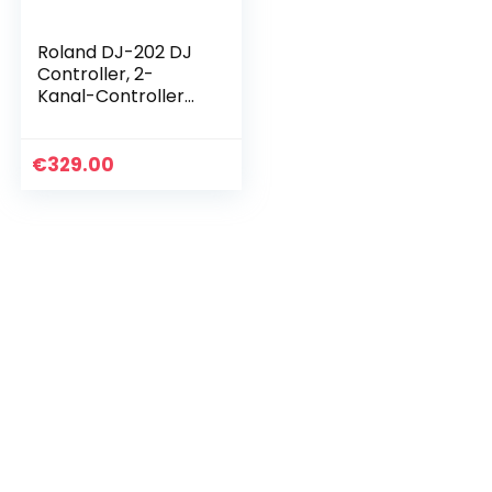
Roland DJ-202 DJ
Controller, 2-
Kanal-Controller
für Serato Intro mit
vier Decks, Die
Geschichte der
€
329.00
Roland Drum
Machines…