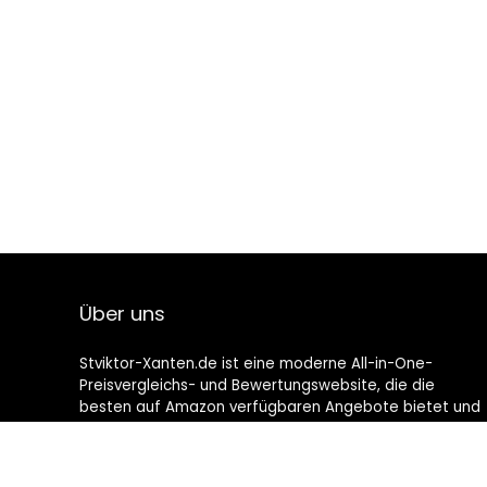
Über uns
Stviktor-Xanten.de ist eine moderne All-in-One-
Preisvergleichs- und Bewertungswebsite, die die
besten auf Amazon verfügbaren Angebote bietet und
Sie durch die neuesten hinzugefügten Blogs auf dem
Laufenden hält. Alle Bilder unterliegen dem
Urheberrecht ihrer jeweiligen Eigentümer. Alle zitierten