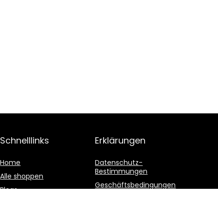
Schnelllinks
Erklärungen
Home
Datenschutz-
Bestimmungen
Alle shoppen
Geschäftsbedingungen
Blogs
Affiliate-Offenlegung
Unsere Webshops
Werben