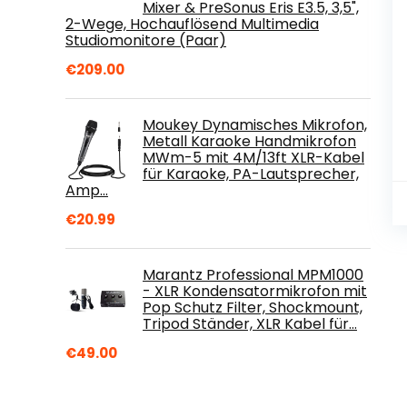
Mixer & PreSonus Eris E3.5, 3,5",
2-Wege, Hochauflösend Multimedia
Studiomonitore (Paar)
€
209.00
Moukey Dynamisches Mikrofon,
Metall Karaoke Handmikrofon
MWm-5 mit 4M/13ft XLR-Kabel
für Karaoke, PA-Lautsprecher,
Amp…
€
20.99
Marantz Professional MPM1000
- XLR Kondensatormikrofon mit
Pop Schutz Filter, Shockmount,
Tripod Ständer, XLR Kabel für…
€
49.00