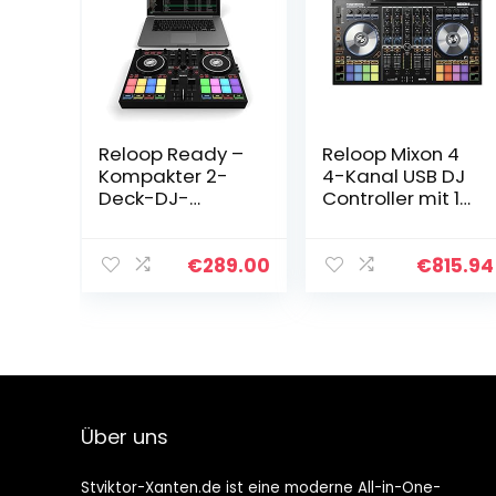
Reloop Ready –
Reloop Mixon 4
Kompakter 2-
4-Kanal USB DJ
Deck-DJ-
Controller mit 16
Controller für
RGB-
Serato DJ Lite
Performance-
(inklusive) & DJ
Drumpads
€
289.00
€
815.94
Pro,16 große
RGB-Pads, 9
Leistungsmodi…
Über uns
Stviktor-Xanten.de ist eine moderne All-in-One-