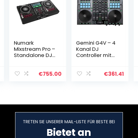
Numark
Gemini G4V – 4
Mixstream Pro –
Kanal DJ
Standalone DJ
Controller mit
Konsole mit 2
Audio Interface
Kanälen Engine
– inkl. Virtual DJ
OS, WIFI-
LE
€
755.00
€
361.41
Streaming, 7-
Zoll-
Touchscreen,
integrierten…
TRETEN SIE UNSERER MAIL-LISTE FÜR BESTE BEI
Bietet an