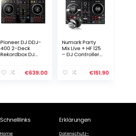
Pioneer DJ DDJ-
Numark Party
400 2-Deck
Mix Live + HF 125
Rekordbox DJ
– DJ Controller
Controller
Set mit
eingebauten
Lautsprechern,
€
639.00
€
151.90
Lichtshow &
Mixer und DJ
Kopfhörer
Schnelllinks
Erklärungen
Home
Datenschutz-