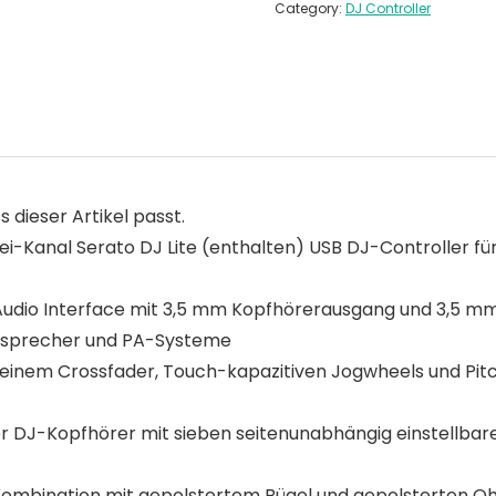
Category:
DJ Controller
s dieser Artikel passt.
i-Kanal Serato DJ Lite (enthalten) USB DJ-Controller fü
 Audio Interface mit 3,5 mm Kopfhörerausgang und 3,5 mm
utsprecher und PA-Systeme
 einem Crossfader, Touch-kapazitiven Jogwheels und Pitc
r DJ-Kopfhörer mit sieben seitenunabhängig einstellbaren
 Kombination mit gepolstertem Bügel und gepolsterten Oh