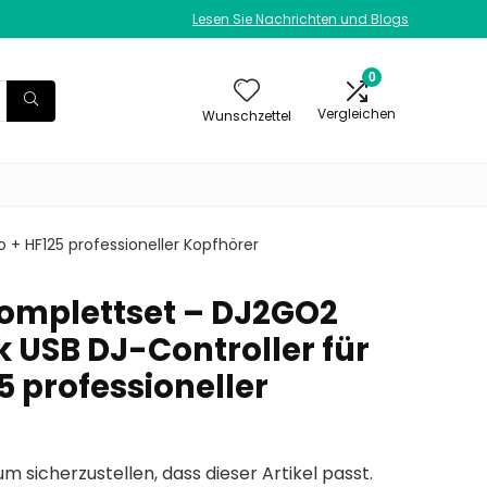
Lesen Sie Nachrichten und Blogs
0
Vergleichen
Wunschzettel
+ HF125 professioneller Kopfhörer
omplettset – DJ2GO2
 USB DJ-Controller für
5 professioneller
um sicherzustellen, dass dieser Artikel passt.