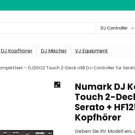
DJ Controller
DJ Kopfhörer
DJ Mischer
VJ Equipment
mplettset – DJ2GO2 Touch 2-Deck USB DJ-Controller für Serato 
Numark DJ K
Touch 2-Deck
Serato + HF12
Kopfhörer
Geben Sie Ihr Modell ein, 