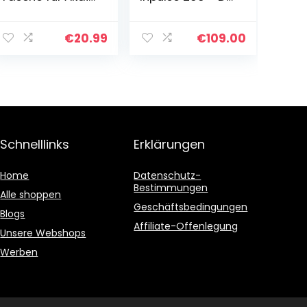
Professional
controller – 2
MPC Studio,
tracks with 8
Numark Party
pads and sound
€
20.99
€
109.00
Mix, Hercules
card
Inpulse 200 MIDI
DJ…
Schnelllinks
Erklärungen
Home
Datenschutz-
Bestimmungen
Alle shoppen
Geschäftsbedingungen
Blogs
Affiliate-Offenlegung
Unsere Webshops
Werben