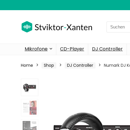
Search
for:
Mikrofone
CD-Player
DJ Controller
Home
Shop
DJ Controller
Numark DJ Ko