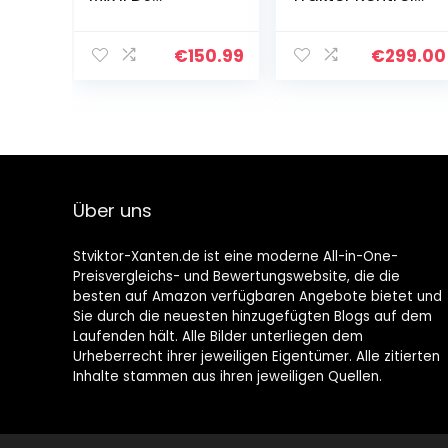
Controller Pult
S2 MK3 2-Kanal
mit 2 Decks,
DJ Controller, 16
eingebauten
Pads, integrierte
€
150.99
€
299.00
DJ-Lichtern &
Soundkarte,
DJ-Mixer und
Traktor Pro 3
HF175
Kopfhörer…
Über uns
Stviktor-Xanten.de ist eine moderne All-in-One-
Preisvergleichs- und Bewertungswebsite, die die
besten auf Amazon verfügbaren Angebote bietet und
Sie durch die neuesten hinzugefügten Blogs auf dem
Laufenden hält. Alle Bilder unterliegen dem
Urheberrecht ihrer jeweiligen Eigentümer. Alle zitierten
Inhalte stammen aus ihren jeweiligen Quellen.