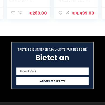
Controller für
er für Serato DJ
Serato DJ Lite
Pro
(inklusive) & DJ
€
289.00
€
4,499.00
Pro,16 große
RGB-Pads, 9
Leistungsmodi…
TRETEN SIE UNSERER MAIL-LISTE FÜR BESTE BEI
Bietet an