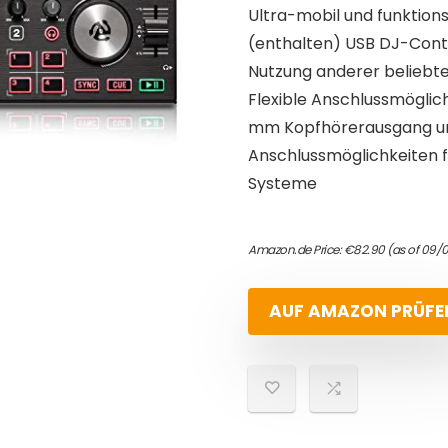
Ultra-mobil und funktion
(enthalten) USB DJ-Contr
Nutzung anderer beliebter
Flexible Anschlussmöglich
mm Kopfhörerausgang und
Anschlussmöglichkeiten f
Systeme
Amazon.de Price:
€
82.90
(as of 09/
AUF AMAZON PRÜFE