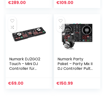
(inklusive) & DJ
and sound card
€
289.00
€
109.00
Pro,16 große RGB-
Pads, 9
Leistungsmodi…
Numark DJ2GO2
Numark Party
Touch – Mini DJ
Paket – Party Mix II
Controller für
DJ Controller Pult
unterwegs – 2-
mit 2 Decks,
Deck USB DJ Pult
eingebauten DJ-
mit Audio
Lichtern & DJ-
€
69.00
€
150.99
Interface und
Mixer und HF175
kapazitativen…
Kopfhörer…