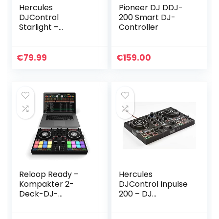
Hercules
Pioneer DJ DDJ-
DJControl
200 Smart DJ-
Starlight –
Controller
Portable USB DJ
Controller – 2
Decks mit 8 Pads
€
79.99
€
159.00
Reloop Ready –
Hercules
Kompakter 2-
DJControl Inpulse
Deck-DJ-
200 – DJ
Controller für
controller – 2
Serato DJ Lite
tracks with 8 pads