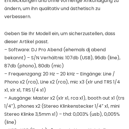
Entwicklungen und ohne vorherige Ankündigung zu
ändern, um ihn qualitativ und ästhetisch zu
verbessern.
Geben Sie Ihr Modell ein, um sicherzustellen, dass
dieser Artikel passt.
– Software: DJ Pro Abend (ehemals dj abend
bekannt) – S/N Verhältnis: 107db (USB), 96db (line),
87db (phono), 80db (mic)
– Frequenzgang: 20 Hz – 20 kHz – Eingänge: Line /
Phono x2 (rca), Line x2 (rca), mic x3 (xlr und TRS 1/4
x1, xlr x1, TRS 1/4 x1)
– Ausgänge: Master x2 (xlr x1, rca x1), booth out x1 (trs
1/4″), phones x2 (Stereo Klinkenstecker 1/4″ x1, mini
Stereo Klinke 3,5mm x1) – thd: 0,003% (usb), 0,005%
(line)