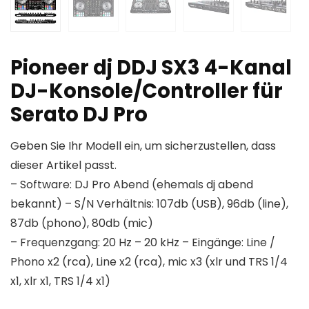
Pioneer dj DDJ SX3 4-Kanal
DJ-Konsole/Controller für
Serato DJ Pro
Geben Sie Ihr Modell ein, um sicherzustellen, dass
dieser Artikel passt.
– Software: DJ Pro Abend (ehemals dj abend
bekannt) – S/N Verhältnis: 107db (USB), 96db (line),
87db (phono), 80db (mic)
– Frequenzgang: 20 Hz – 20 kHz – Eingänge: Line /
Phono x2 (rca), Line x2 (rca), mic x3 (xlr und TRS 1/4
x1, xlr x1, TRS 1/4 x1)