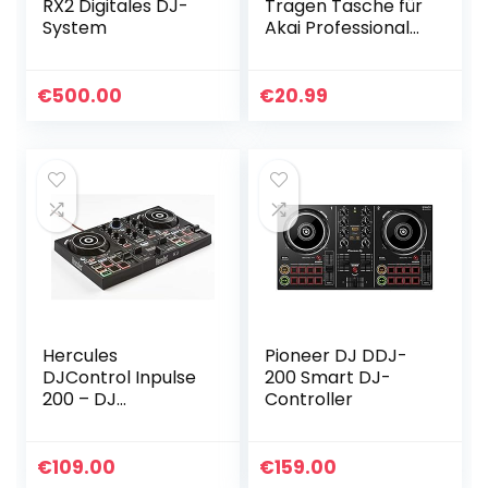
RX2 Digitales DJ-
Tragen Tasche für
System
Akai Professional
MPC Studio,
Numark Party Mix,
Hercules Inpulse
€
500.00
€
20.99
200 MIDI DJ…
Hercules
Pioneer DJ DDJ-
DJControl Inpulse
200 Smart DJ-
200 – DJ
Controller
controller – 2
tracks with 8 pads
and sound card
€
109.00
€
159.00