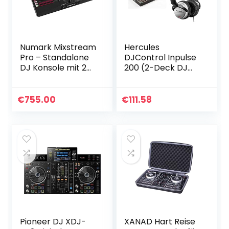
Numark Mixstream
Hercules
Pro – Standalone
DJControl Inpulse
DJ Konsole mit 2
200 (2-Deck DJ
Kanälen Engine OS,
Controller,
WIFI-Streaming, 7-
Beatmatch Guide,
Zoll-Touchscreen,
IMA, 8 Pads, integr.
€
755.00
€
111.58
integrierten…
Soundkarte) &
Numark HF125…
Pioneer DJ XDJ-
XANAD Hart Reise