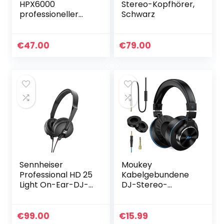
HPX6000
Stereo-Kopfhörer,
professioneller
Schwarz
DJ-Kopfhörer
€
47.00
€
79.00
Sennheiser
Moukey
Professional HD 25
Kabelgebundene
Light On-Ear-DJ-
DJ-Stereo-
Kopfhörer,
Monitor-
schwarz
Kopfhörer,
Professionelle
€
99.00
€
15.99