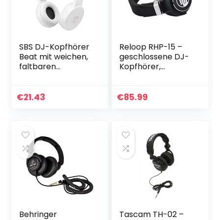
SBS DJ-Kopfhörer
Reloop RHP-15 –
Beat mit weichen,
geschlossene DJ-
faltbaren
Kopfhörer,
Ohrmuscheln,
optimierte
gepolstertem
Klangwiedergabe,
Kopfbügel, 3,5 mm
drehbare
€
21.43
€
85.99
Klinkenkabel mit
Ohrmuscheln, alle
1,5 m Kabel…
Anschlüsse
vergoldet…
Behringer
Tascam TH-02 –