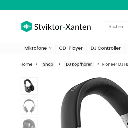
Search
for:
Mikrofone
CD-Player
DJ Controller
Home
Shop
DJ Kopfhörer
Pioneer DJ H