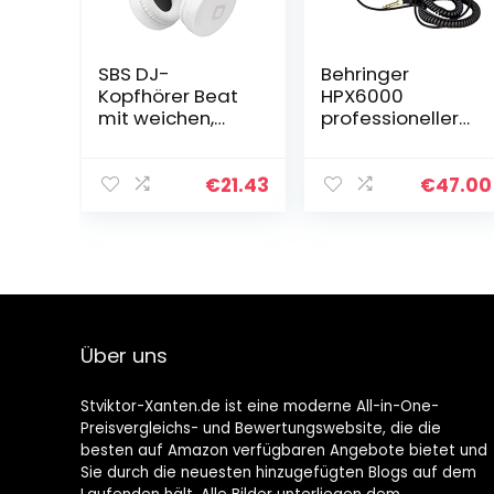
SBS DJ-
Behringer
Kopfhörer Beat
HPX6000
mit weichen,
professioneller
faltbaren
DJ-Kopfhörer
Ohrmuscheln,
gepolstertem
€
21.43
€
47.00
Kopfbügel, 3,5
mm
Klinkenkabel mit
1,5 m Kabel…
Über uns
Stviktor-Xanten.de ist eine moderne All-in-One-
Preisvergleichs- und Bewertungswebsite, die die
besten auf Amazon verfügbaren Angebote bietet und
Sie durch die neuesten hinzugefügten Blogs auf dem