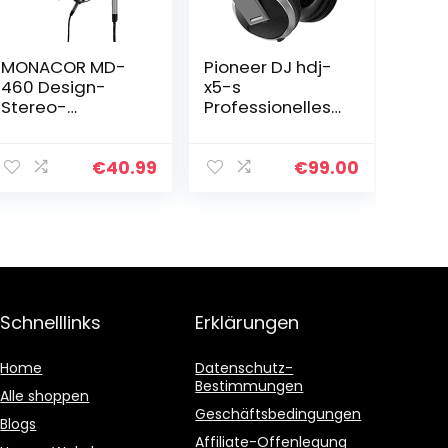
MONACOR MD-
Pioneer DJ hdj-
460 Design-
x5-s
Stereo-
Professionelles
Kopfhörer,
DJ-Kopfhörer,
Offenes System,
Silber
Ohrmuschel
€
40.99
€
99.00
zusammenklapp
- und drehbar,
gepolsterte
Ohrkissen…
Schnelllinks
Erklärungen
Home
Datenschutz-
Bestimmungen
Alle shoppen
Geschäftsbedingungen
Blogs
Affiliate-Offenlegung