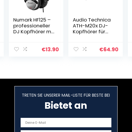
Numark HF125 –
Audio Technica
professioneller
ATH-M20x DJ-
DJ Kopfhörer mit
Kopfhörer für
1.8m Kabel und
Studio & Stagg
40 mm
Mikrofonkabel 3
Lautsprechern
Meter – 1x XLR
€
13.90
€
64.90
für besseren
Male – 1x XLR
Frequenzgang
Female, Black
und…
TRETEN SIE UNSERER MAIL-LISTE FÜR BESTE BEI
Bietet an