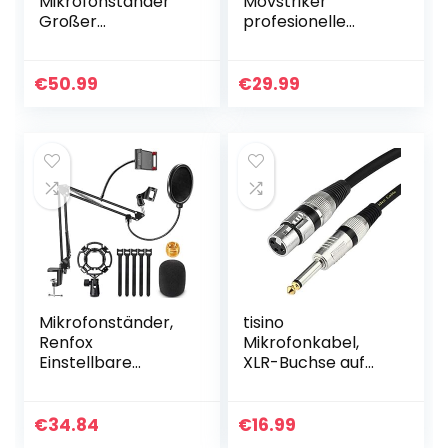
Mikrofonständer
Movstriker
Großer
profesionelle
Mikrofonarm
Handfeste
Boom Arm mit
Mikrofonhalter
Fünf Kabelbinder
einstellbare
€
50.99
€
29.99
für Blue Snowball,
Mikrofonarm mit
Blue Snowball ICE,
Popschutz,
Blue…
Mikrofonclip…
Mikrofonständer,
tisino
Renfox
Mikrofonkabel,
Einstellbare
XLR-Buchse auf
Mikrofonarm mit
6,35 mm, TS-
Mobiltelefon
Mono-Klinke,
ständer,
unsymmetrisches
€
34.84
€
16.99
Popschutz, Spinne
Mikrofonkabel für