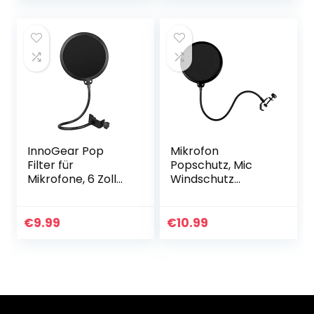
und Adapter für
dynamisches
Studio…
Mikrofon, 6…
InnoGear Pop
Mikrofon
Filter für
Popschutz, Mic
Mikrofone, 6 Zoll
Windschutz
Popschutz
Schaum
Mikrofon Absorber
Windschutzscheib
Filter mit Stand
e Pop Filter,
€
9.99
€
10.99
Clip
Windschutz mit
flexiblem 360°Hals
und…