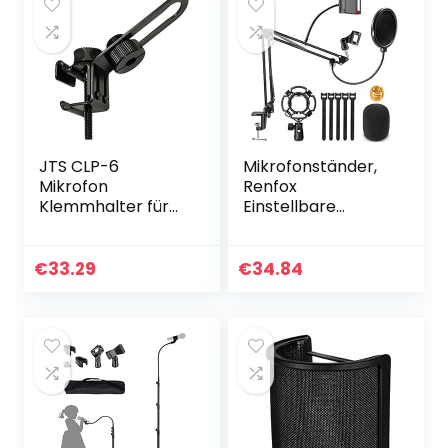
JTS CLP-6
Mikrofonständer,
Mikrofon
Renfox
Klemmhalter für
Einstellbare
NX-6
Mikrofonarm mit
Instrumentenmikr
Mobiltelefon
ofon schwarz
ständer,
€
33.29
€
34.84
Popschutz, Spinne
und Adapter für
Studio…