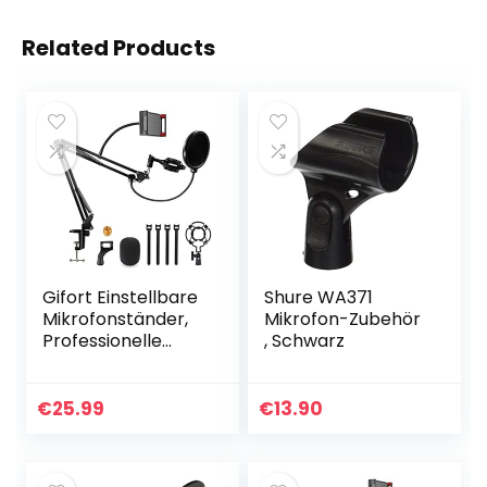
Related Products
Gifort Einstellbare
Shure WA371
Mikrofonständer,
Mikrofon-Zubehör
Professionelle
, Schwarz
Mikrofonhalter
Mikrofonarm mit
Spinne und
€
25.99
€
13.90
Adapter für
Studio…