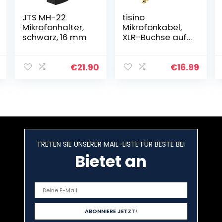
JTS MH-22
tisino
Mikrofonhalter,
Mikrofonkabel,
schwarz, 16 mm
XLR-Buchse auf
6,35 mm, TS-
Mono-Klinke,
unsymmetrische
€
21.90
€
16.99
s Mikrofonkabel
für dynamisches
Mikrofon, 6…
TRETEN SIE UNSERER MAIL-LISTE FÜR BESTE BEI
Bietet an