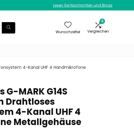
Lesen Sie Nachrichten und Blogs
0
Vergleichen
Wunschzettel
ofonsystem 4-Kanal UHF 4 Handmikrofone
ts G-MARK G14S
 Drahtloses
tem 4-Kanal UHF 4
ne Metallgehäuse