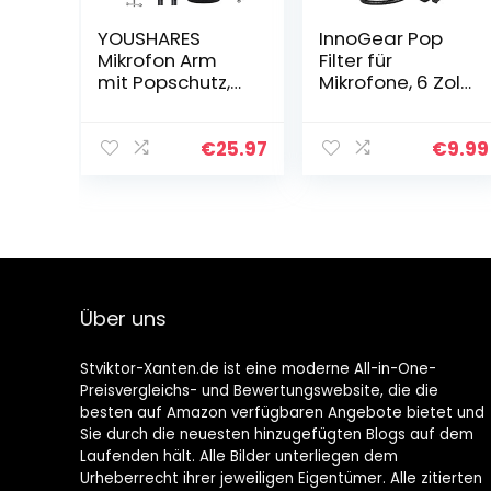
YOUSHARES
InnoGear Pop
Mikrofon Arm
Filter für
mit Popschutz,
Mikrofone, 6 Zoll
Mikrofonständer
Popschutz
mit Mikrofon Pop
Mikrofon
Kompatibel mit
Absorber Filter
€
25.97
€
9.99
Shure MV7
mit Stand Clip
Mikrofon
Über uns
Stviktor-Xanten.de ist eine moderne All-in-One-
Preisvergleichs- und Bewertungswebsite, die die
besten auf Amazon verfügbaren Angebote bietet und
Sie durch die neuesten hinzugefügten Blogs auf dem
Laufenden hält. Alle Bilder unterliegen dem
Urheberrecht ihrer jeweiligen Eigentümer. Alle zitierten