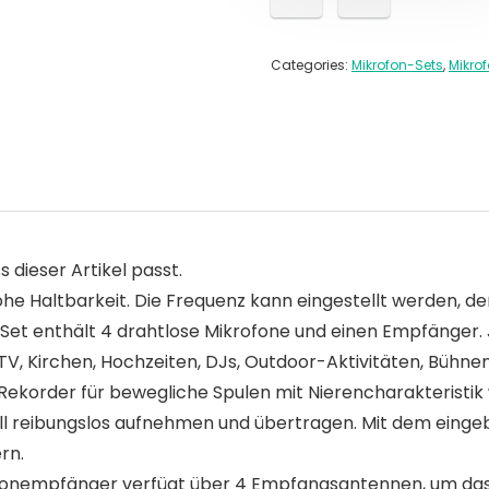
Categories:
Mikrofon-Sets
,
Mikro
s dieser Artikel passt.
hohe Haltbarkeit. Die Frequenz kann eingestellt werden, 
t enthält 4 drahtlose Mikrofone und einen Empfänger. J
KTV, Kirchen, Hochzeiten, DJs, Outdoor-Aktivitäten, Bühn
Rekorder für bewegliche Spulen mit Nierencharakteristik
ll reibungslos aufnehmen und übertragen. Mit dem eing
rn.
rofonempfänger verfügt über 4 Empfangsantennen, um da