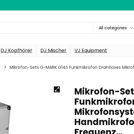
All categories
DJ Kopfhörer
DJ Mischer
VJ Equipment
Mikrofon-Sets G-MARK G14S Funkmikrofon Drahtloses Mikr
Mikrofon-Se
Funkmikrofon
Mikrofonsys
Handmikrofo
Frequenz…