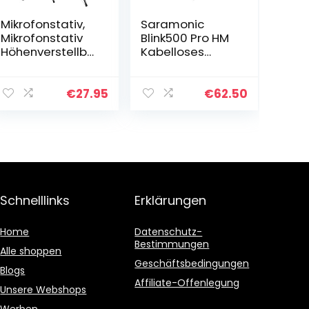
Mikrofonstativ,
Saramonic
Mikrofonstativ
Blink500 Pro HM
Höhenverstellba
Kabelloses
r bis zu 6 Fuß
Mikrofon-
Schwanenhals-
Zubehör,
Mikrofonstativ
Handmikrofon-
€
27.95
€
62.50
Stativ
Halter, Ständer
Mikrofonstativ
für Blink500 Pro
mit 2…
TX Transmitter
ENG…
Schnelllinks
Erklärungen
Home
Datenschutz-
Bestimmungen
Alle shoppen
Geschäftsbedingungen
Blogs
Affiliate-Offenlegung
Unsere Webshops