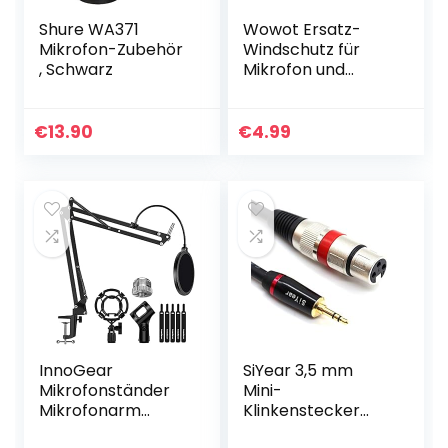
Shure WA371
Wowot Ersatz-
Mikrofon-Zubehör
Windschutz für
, Schwarz
Mikrofon und
Headset aus
Schaumstoff,
schwarz, 15 Stück
€
13.90
€
4.99
InnoGear
SiYear 3,5 mm
Mikrofonständer
Mini-
Mikrofonarm
Klinkenstecker
Boom Arm mit
Stereo auf XLR-