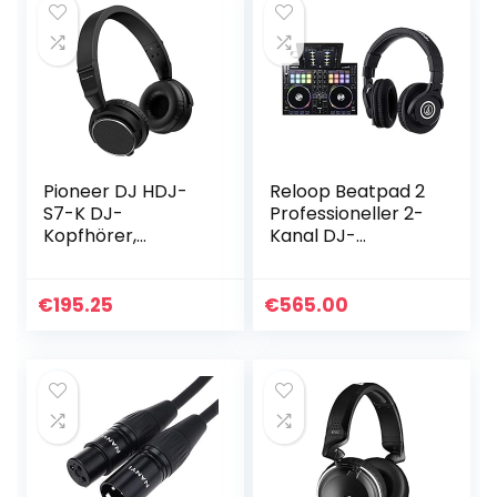
Pioneer DJ HDJ-
Reloop Beatpad 2
S7-K DJ-
Professioneller 2-
Kopfhörer,
Kanal DJ-
Schwarz
Controller &
Audio-Technica
M40x Studio
€
195.25
€
565.00
Kopfhörer in
Schwarz.
Kabelgebunden…