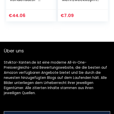
Mikrofon für
rer
Streaming mit
Emoticon Display
€
44.06
€
7.09
Über uns
Stviktor-Xanten.de ist eine moderne All-in-One-
Preisvergleichs- und Bewertungswebsite, die die besten auf
Amazon verfügbaren Angebote bietet und Sie durch die
neuesten hinzugefügten Blogs auf dem Laufenden hält. Alle
Bilder unterliegen dem Urheberrecht ihrer jeweiligen
Eigentümer. Alle zitierten Inhalte stammen aus ihren
jeweiligen Quellen.