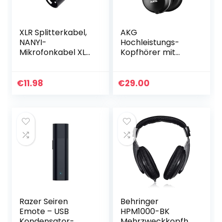
XLR Splitterkabel,
AKG
NANYI-
Hochleistungs-
Mikrofonkabel XLR
Kopfhörer mit
auf XLR
geschlossenem
Patchkabel, 3-Pin
Design
XLR Buchse auf XLR
€
11.98
€
29.00
Kabeladapter
Mikrofonkabel
DMX…
Razer Seiren
Behringer
Emote – USB
HPM1000-BK
Kondensator-
Mehrzweckkopfhö