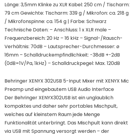
Länge: 3,5mm Klinke zu XLR Kabel: 250 cm / Tischarm:
79 cm Gewichte: Tischarm: 339 g / Mikrofon: ca. 218 g
/ Mikrofonspinne: ca. 154 g | Farbe: Schwarz
Technische Daten: – Anschluss: 1 x XLR male –
Frequenzbereich: 20 Hz – 16 kHz – Signal-/Rausch-
Verhältnis: 70dB – Lautsprecher-Durchmesser: ø
16mm – Schalldruckempfindlichkeit: -38dB +-2dB
(0dB=1V/Pa, 1kHz) – Schalldruckpegel: Max. 120dB
Behringer XENYX 302USB 5-Input Mixer mit XENYX Mic
Preamp und eingebautem USB Audio Interface
Der Behringer XENYX302USB ist ein unglaublich
kompaktes und daher sehr portables Mischpult,
welches auf kleinstem Raum jede Menge
Funktionalität unterbringt. Das Mischpult kann direkt
via USB mit Spannung versorgt werden – der