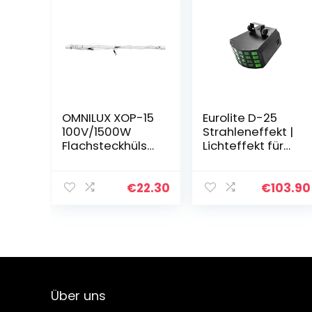
OMNILUX XOP-15
Eurolite D-25
100V/1500W
Strahleneffekt |
Flachsteckhülse
Lichteffekt für
|
Partyraum, Club,
Farbtemperatur:
Bar, Disco | 6-in-
8000 K
1 Hexacolor LEDs
€
22.30
€
103.90
| Multicolor und
UV…
Über uns