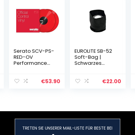
Serato SCV-PS-
EUROLITE SB-52
RED-OV
Soft-Bag |
Performance
Schwarzes
Control Vinyl
Softbag für eine
Platte 12 Zoll, 2
Spiegelkugel
Stuck, rot
€
53.90
€
22.00
TRETEN SIE UNSERER MAIL-LISTE FÜR BESTE BEI