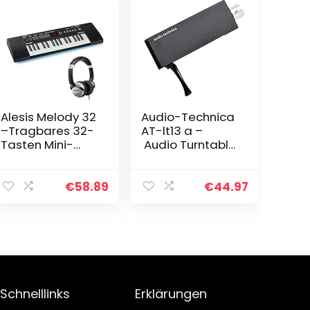
Alesis Melody 32
Audio-Technica
–Tragbares 32-
AT-lt13 a –
Tasten Mini-
Audio Turntable
Digitalpiano mit
Zubehör
eingebauten
Lautsprechern,3
€
58.89
€
44.97
00 integrierten
Sounds &
Numark…
Schnelllinks
Erklärungen