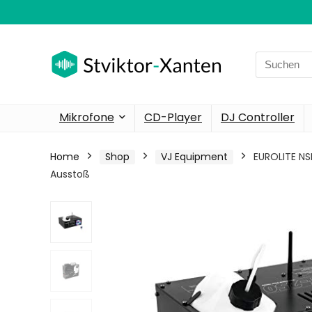
Search
for:
Mikrofone
CD-Player
DJ Controller
Home
Shop
VJ Equipment
EUROLITE N
Ausstoß