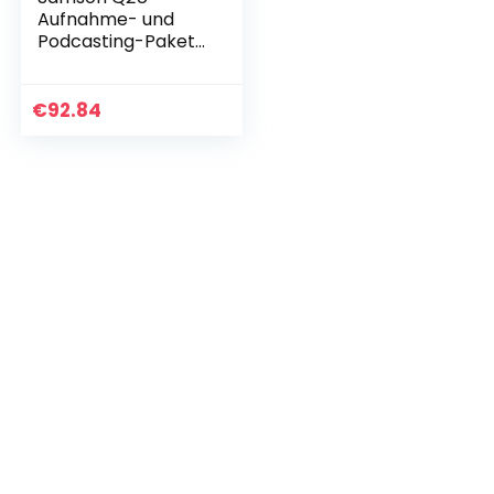
Aufnahme- und
Podcasting-Paket
– Dynamisches USB
/ XLR-Mikrofon mit
Zubehör, grau
€
92.84