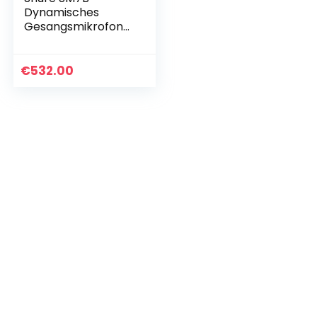
Dynamisches
Gesangsmikrofon
für Broadcast,
Großer
Frequenzbereich,
€
532.00
Robuste
Konstruktion,
Abnehmbarer…