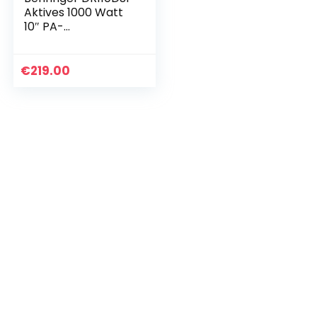
Aktives 1000 Watt
10″ PA-
Lautsprechersyste
m mit DSP und 2-
Kanal-Mixer
€
219.00