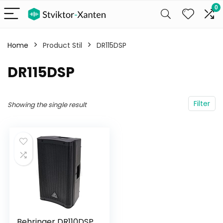
0
Home
Product Stil
DR115DSP
DR115DSP
Filter
Showing the single result
Behringer DR110DSP