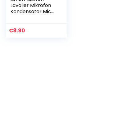
Lavalier Mikrofon
Kondensator Mic
Clip on Mikrofon für
iPhone, PC Laptop,
mit Adapter für
€
8.90
Kamera für…