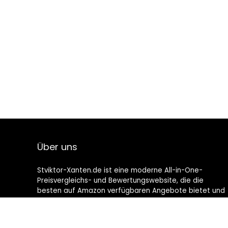
Über uns
Stviktor-Xanten.de ist eine moderne All-in-One-
Preisvergleichs- und Bewertungswebsite, die die
besten auf Amazon verfügbaren Angebote bietet und
Sie durch die neuesten hinzugefügten Blogs auf dem
Laufenden hält. Alle Bilder unterliegen dem
Urheberrecht ihrer jeweiligen Eigentümer. Alle zitierten