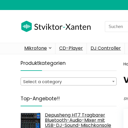
Search
for:
Mikrofone
CD-Player
DJ Controller
Produktkategorien
H
‎
Select a category
Top-Angebote!!
Sh
Depusheng HT7 Tragbarer
Bluetooth-Audio-Mixer mit
USB-DJ-Sound-Mischkonsole