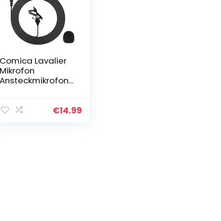
Comica Lavalier
Mikrofon
Ansteckmikrofon
Clip-on
Microphone
Omnidirektional
€
14.99
3,5 mm TRRS,
2,5m für
Smartphone
Handy…