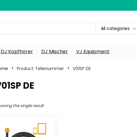
All categories
DJ Kopfhörer
DJ Mischer
VJ Equipment
ome
Product Teilenummer
‎V01SP DE
V01SP DE
owing the single result