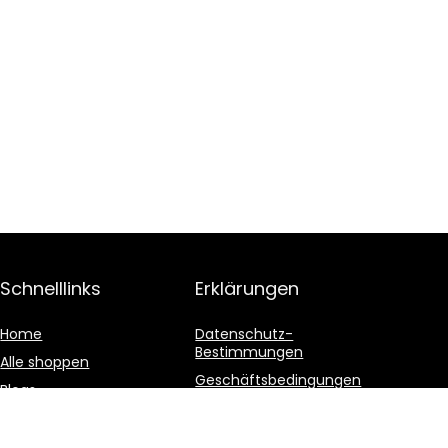
Schnelllinks
Erklärungen
Home
Datenschutz-
Bestimmungen
Alle shoppen
Geschäftsbedingungen
Blogs
Affiliate-Offenlegung
Unsere Webshops
Werben