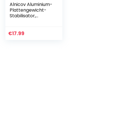
Alnicov Aluminium-
Plattengewicht-
Stabilisator,
Schallplatten-
Gewichts-Klemme,
Schallplatten-
€
17.99
Plattenstabilisator,
Heim…