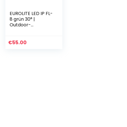
EUROLITE LED IP FL-
8 grün 30° |
Outdoor-
Scheinwerfer
(IP56) mit 8 x 1-
Watt-LED und 30°
€
55.00
Abstrahlwinkel