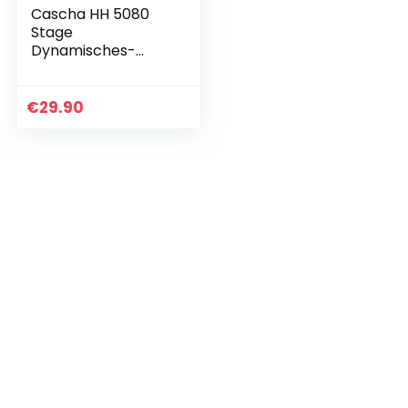
Cascha HH 5080
Stage
Dynamisches-
Mikrofon-Set I
Bühnen-Mikro mit
Ein-Aus-Schalter-
€
29.90
inkl.3mXLR-
Kabel&Mikrofon…