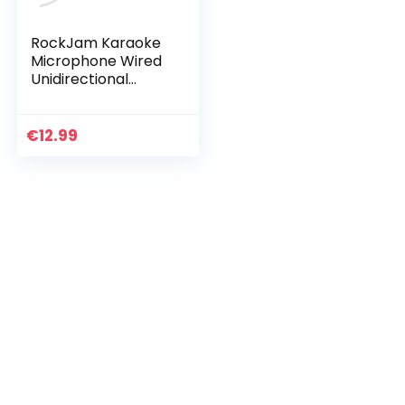
RockJam Karaoke
Microphone Wired
Unidirectional
Dynamic
Microphone with
Three Metre Cord
€
12.99
– White