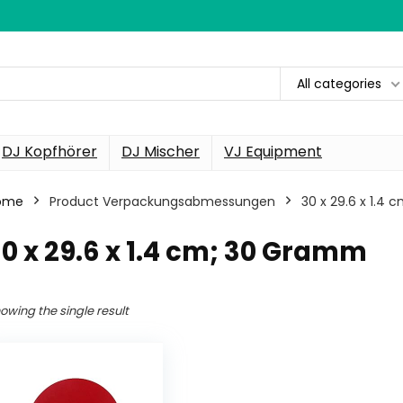
All categories
DJ Kopfhörer
DJ Mischer
VJ Equipment
ome
Product Verpackungsabmessungen
‎30 x 29.6 x 1.4
30 x 29.6 x 1.4 cm; 30 Gramm
owing the single result