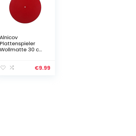
Alnicov
Plattenspieler
Wollmatte 30 cm
Audiophile Pad
antistatisch LP
Spieler Anti-
€
9.99
Vibration