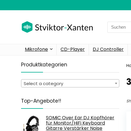
Search
for:
Mikrofone
CD-Player
DJ Controller
Produktkategorien
H
‎
Select a category
Top-Angebote!!
Sh
SOMiC Over Ear DJ Kopfhörer
für Monitor/HiFi Keyboard
Gitarre Verstärker Noise