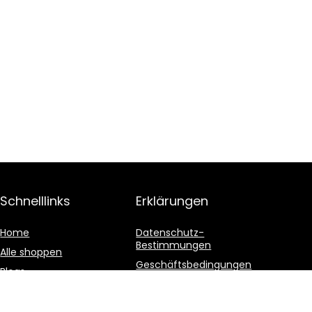
Schnelllinks
Erklärungen
Home
Datenschutz-
Bestimmungen
Alle shoppen
Geschäftsbedingungen
Blogs
Affiliate-Offenlegung
Unsere Webshops
Werben