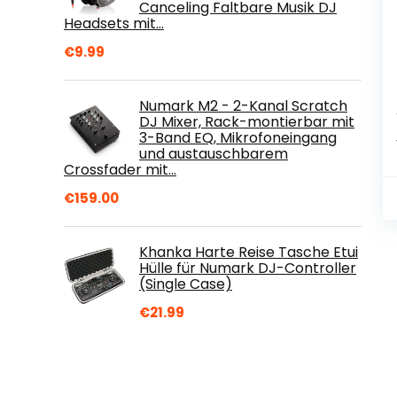
Canceling Faltbare Musik DJ
Headsets mit…
€
9.99
Numark M2 - 2-Kanal Scratch
DJ Mixer, Rack-montierbar mit
3-Band EQ, Mikrofoneingang
und austauschbarem
Crossfader mit…
€
159.00
Khanka Harte Reise Tasche Etui
Hülle für Numark DJ-Controller
(Single Case)
€
21.99