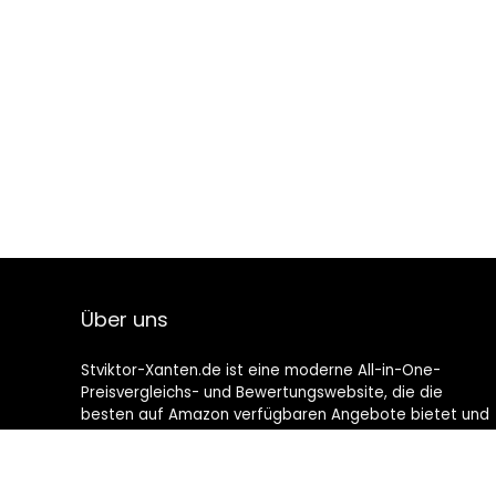
Über uns
Stviktor-Xanten.de ist eine moderne All-in-One-
Preisvergleichs- und Bewertungswebsite, die die
besten auf Amazon verfügbaren Angebote bietet und
Sie durch die neuesten hinzugefügten Blogs auf dem
Laufenden hält. Alle Bilder unterliegen dem
Urheberrecht ihrer jeweiligen Eigentümer. Alle zitierten